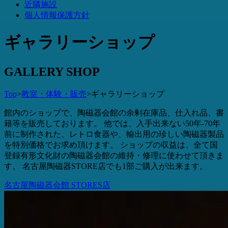
近隣施設
個人情報保護方針
ギャラリーショップ
G
ALLERY
S
HOP
Top
>
教室・体験・販売
>
ギャラリーショップ
館内のショップで、陶磁器会館の余剰在庫品、仕入れ品、書
籍等を販売しております。 他では、入手出来ない50年-70年
前に制作された、レトロ食器や、輸出用の珍しい陶磁器製品
を特別価格でお求め頂けます。 ショップの収益は、全て国
登録有形文化財の陶磁器会館の維持・修理に使わせて頂きま
す。 名古屋陶磁器STORE店でも1部ご購入が出来ます。
名古屋陶磁器会館 STORES店